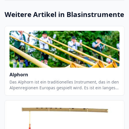
Weitere Artikel in
Blasinstrumente
Alphorn
Das Alphorn ist ein traditionelles Instrument, das in den
Alpenregionen Europas gespielt wird. Es ist ein langes,
gebogenes Holzrohr, das aus einem einzigen Stück Holz
geschnitzt wird. Es hat eine Länge von bis zu 3 Metern
und einen Durchmesser von bis zu 30 cm. Das Alphorn
wird mit einem Blasebalg geblasen und erzeugt einen
tiefen, warmen Ton.