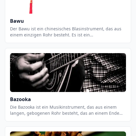
Bawu
Der Bawu ist ein chinesisches Blasinstrument, das aus
einem einzigen Rohr besteht. Es ist ein
freischwingendes Instrument, das eine einzigartige,
warme und weiche Klangfarbe erzeugt. Der Bawu ist ein
sehr flexibles Instrument, das in einer Vielzahl von
Musikstilen eingesetzt werden kann, von traditioneller
chinesischer Musik bis hin zu Jazz und Pop. Es ist ein
sehr leicht zu spielendes Instrument, das eine breite
Palette an Klängen erzeugen kann.
Bazooka
Die Bazooka ist ein Musikinstrument, das aus einem
langen, gebogenen Rohr besteht, das an einem Ende
offen und am anderen Ende geschlossen ist. Es wird
normalerweise mit einem Mundstück gespielt, das an
einem Ende des Rohrs befestigt ist. Die Bazooka wird