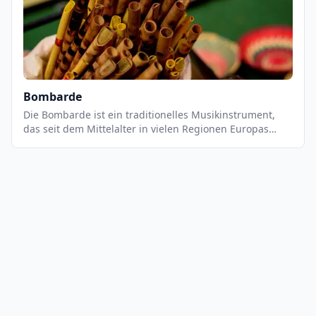
hauptsächlich in Jazz- und Rockmusik eingesetzt und ist
ein wichtiges Instrument in der Big Band-Tradition. Es
ist auch ein beliebtes Instrument in der
Unterhaltungsmusik.
Bombarde
Die Bombarde ist ein traditionelles Musikinstrument,
das seit dem Mittelalter in vielen Regionen Europas
verwendet wird. Es ist ein Blasinstrument, das einen
tiefen, vollen Klang erzeugt. Es ist ein sehr vielseitiges
Instrument, das sowohl für Solostücke als auch für
Ensembles geeignet ist. Es wird normalerweise in
Kombination mit anderen Instrumenten wie Akkordeon,
Gitarre, Klarinette oder Flöte verwendet.