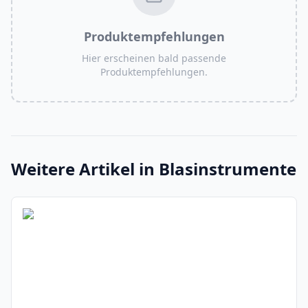
Produktempfehlungen
Hier erscheinen bald passende
Produktempfehlungen.
Weitere Artikel in
Blasinstrumente