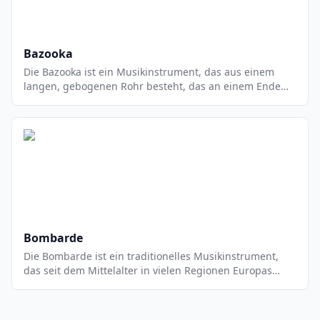
Palette an Klängen erzeugen kann.
Bazooka
Die Bazooka ist ein Musikinstrument, das aus einem
langen, gebogenen Rohr besteht, das an einem Ende
offen und am anderen Ende geschlossen ist. Es wird
normalerweise mit einem Mundstück gespielt, das an
einem Ende des Rohrs befestigt ist. Die Bazooka wird
hauptsächlich in Jazz- und Rockmusik eingesetzt und ist
ein wichtiges Instrument in der Big Band-Tradition. Es
ist auch ein beliebtes Instrument in der
Unterhaltungsmusik.
Bombarde
Die Bombarde ist ein traditionelles Musikinstrument,
das seit dem Mittelalter in vielen Regionen Europas
verwendet wird. Es ist ein Blasinstrument, das einen
tiefen, vollen Klang erzeugt. Es ist ein sehr vielseitiges
Instrument, das sowohl für Solostücke als auch für