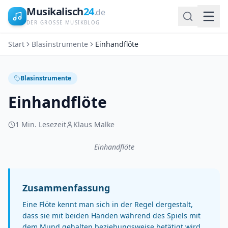
Musikalisch
24
.de
DER GROSSE MUSIKBLOG
Start
Blasinstrumente
Einhandflöte
Blasinstrumente
Einhandflöte
1
Min. Lesezeit
Klaus Malke
Einhandflöte
Zusammenfassung
Eine Flöte kennt man sich in der Regel dergestalt,
dass sie mit beiden Händen während des Spiels mit
dem Mund gehalten beziehungsweise betätigt wird.