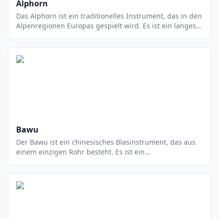
Alphorn
Das Alphorn ist ein traditionelles Instrument, das in den
Alpenregionen Europas gespielt wird. Es ist ein langes,
gebogenes Holzrohr, das aus einem einzigen Stück Holz
geschnitzt wird. Es hat eine Länge von bis zu 3 Metern
und einen Durchmesser von bis zu 30 cm. Das Alphorn
wird mit einem Blasebalg geblasen und erzeugt einen
tiefen, warmen Ton.
Bawu
Der Bawu ist ein chinesisches Blasinstrument, das aus
einem einzigen Rohr besteht. Es ist ein
freischwingendes Instrument, das eine einzigartige,
warme und weiche Klangfarbe erzeugt. Der Bawu ist ein
sehr flexibles Instrument, das in einer Vielzahl von
Musikstilen eingesetzt werden kann, von traditioneller
chinesischer Musik bis hin zu Jazz und Pop. Es ist ein
sehr leicht zu spielendes Instrument, das eine breite