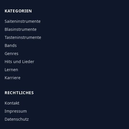
KATEGORIEN
Saiteninstrumente
Blasinstrumente
Tasteninstrumente
Bands
Genres
Hits und Lieder
Lernen
Karriere
RECHTLICHES
Kontakt
Impressum
Datenschutz