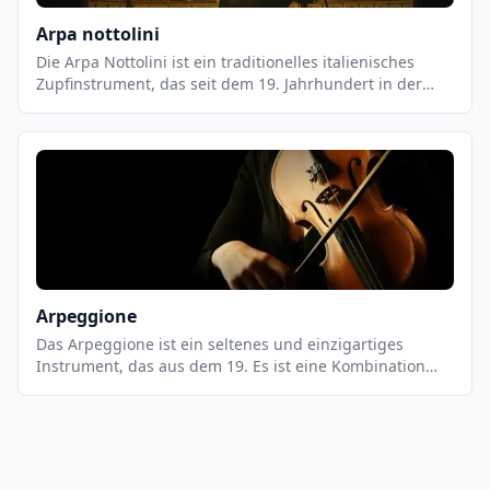
Arpa nottolini
Die Arpa Nottolini ist ein traditionelles italienisches
Zupfinstrument, das seit dem 19. Jahrhundert in der
Toskana und anderen Regionen Italiens gespielt wird.
Es ist eine Variante der Harfe, die aus einem
Holzrahmen, einer Saitenleiste und einer Reihe von
Saiten besteht. Die Saiten werden mit den Fingern
gezupft, um einen einzigartigen, melodischen Klang zu
erzeugen.
Arpeggione
Das Arpeggione ist ein seltenes und einzigartiges
Instrument, das aus dem 19. Es ist eine Kombination
aus Gitarre und Cello und wird ähnlich wie eine Gitarre
gespielt. Es hat sechs Saiten, die mit einem Bogen
gestrichen werden. Es hat einen tiefen, warmen Klang,
der sich gut für romantische Musik eignet.