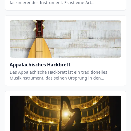
faszinierendes Instrument. Es ist eine Art
Saiteninstrument, das aus einem Rahmen besteht, der
mit Saiten bespannt ist. Es wird normalerweise an
einem Baum oder einem anderen Gebäude befestigt, so
dass die Saiten dem Wind ausgesetzt sind. Wenn der
Wind durch die Saiten weht, erzeugt er einen
einzigartigen Klang, der als äolisch bezeichnet wird.
Appalachisches Hackbrett
Das Appalachische Hackbrett ist ein traditionelles
Musikinstrument, das seinen Ursprung in den
Appalachen hat. Es ist ein Saiteninstrument, das aus
einem Holzbrett mit einer Reihe von Saiten besteht, die
über eine Reihe von Stiften an der Unterseite des Bretts
befestigt sind. Es wird mit einem Bogen gespielt, der
über die Saiten gestrichen wird, um einen einzigartigen
Klang zu erzeugen. Das Hackbrett ist ein wichtiger
Bestandteil der traditionellen Appalachenmusik und
wird häufig in Bluegrass- und Country-Musik verwendet.