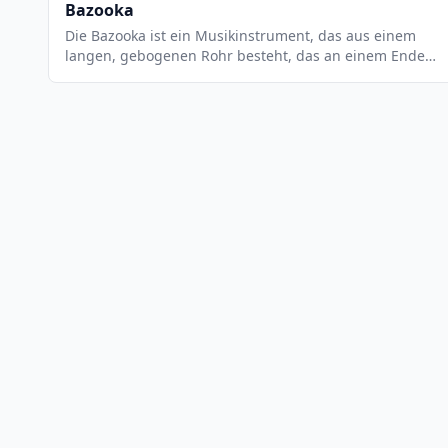
Bazooka
Die Bazooka ist ein Musikinstrument, das aus einem
langen, gebogenen Rohr besteht, das an einem Ende
offen und am anderen Ende geschlossen ist. Es wird
normalerweise mit einem Mundstück gespielt, das an
einem Ende des Rohrs befestigt ist. Die Bazooka wird
hauptsächlich in Jazz- und Rockmusik eingesetzt und ist
ein wichtiges Instrument in der Big Band-Tradition. Es
ist auch ein beliebtes Instrument in der
Unterhaltungsmusik.