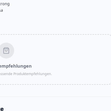
trong
sa
empfehlungen
passende Produktempfehlungen.
te