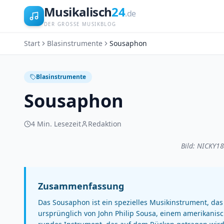
Musikalisch
24
.de
DER GROSSE MUSIKBLOG
Start
Blasinstrumente
Sousaphon
Blasinstrumente
Sousaphon
4
Min. Lesezeit
Redaktion
Bild: NICKY18
Zusammenfassung
Das Sousaphon ist ein spezielles Musikinstrument, da
ursprünglich von John Philip Sousa, einem amerikanisc