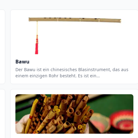
Bawu
Der Bawu ist ein chinesisches Blasinstrument, das aus
einem einzigen Rohr besteht. Es ist ein
freischwingendes Instrument, das eine einzigartige,
warme und weiche Klangfarbe erzeugt. Der Bawu ist ein
sehr flexibles Instrument, das in einer Vielzahl von
Musikstilen eingesetzt werden kann, von traditioneller
chinesischer Musik bis hin zu Jazz und Pop. Es ist ein
sehr leicht zu spielendes Instrument, das eine breite
Palette an Klängen erzeugen kann.