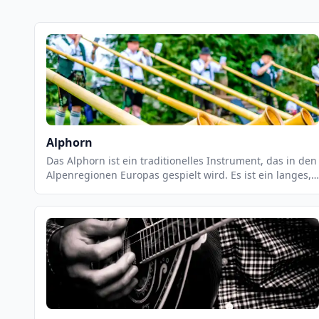
Alphorn
Das Alphorn ist ein traditionelles Instrument, das in den
Alpenregionen Europas gespielt wird. Es ist ein langes,
gebogenes Holzrohr, das aus einem einzigen Stück Holz
geschnitzt wird. Es hat eine Länge von bis zu 3 Metern
und einen Durchmesser von bis zu 30 cm. Das Alphorn
wird mit einem Blasebalg geblasen und erzeugt einen
tiefen, warmen Ton.