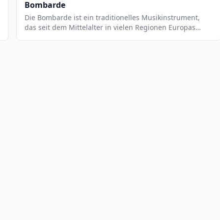
Bombarde
Die Bombarde ist ein traditionelles Musikinstrument,
das seit dem Mittelalter in vielen Regionen Europas
verwendet wird. Es ist ein Blasinstrument, das einen
tiefen, vollen Klang erzeugt. Es ist ein sehr vielseitiges
Instrument, das sowohl für Solostücke als auch für
Ensembles geeignet ist. Es wird normalerweise in
Kombination mit anderen Instrumenten wie Akkordeon,
Gitarre, Klarinette oder Flöte verwendet.