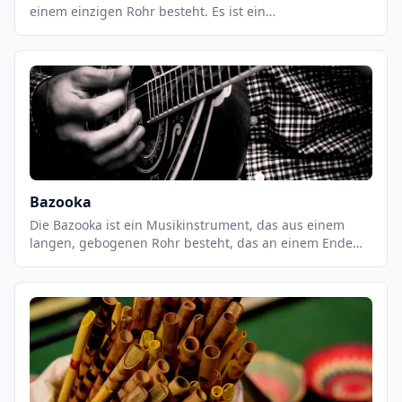
einem einzigen Rohr besteht. Es ist ein
freischwingendes Instrument, das eine einzigartige,
warme und weiche Klangfarbe erzeugt. Der Bawu ist ein
sehr flexibles Instrument, das in einer Vielzahl von
Musikstilen eingesetzt werden kann, von traditioneller
chinesischer Musik bis hin zu Jazz und Pop. Es ist ein
sehr leicht zu spielendes Instrument, das eine breite
Palette an Klängen erzeugen kann.
Bazooka
Die Bazooka ist ein Musikinstrument, das aus einem
langen, gebogenen Rohr besteht, das an einem Ende
offen und am anderen Ende geschlossen ist. Es wird
normalerweise mit einem Mundstück gespielt, das an
einem Ende des Rohrs befestigt ist. Die Bazooka wird
hauptsächlich in Jazz- und Rockmusik eingesetzt und ist
ein wichtiges Instrument in der Big Band-Tradition. Es
ist auch ein beliebtes Instrument in der
Unterhaltungsmusik.