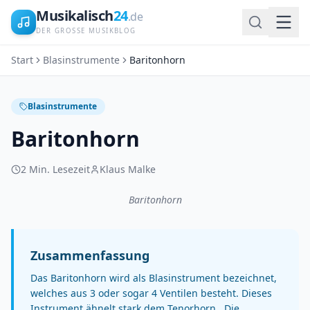
Musikalisch
24
.de
DER GROSSE MUSIKBLOG
Start
Blasinstrumente
Baritonhorn
Blasinstrumente
Baritonhorn
2
Min. Lesezeit
Klaus Malke
Baritonhorn
Zusammenfassung
Das Baritonhorn wird als Blasinstrument bezeichnet,
welches aus 3 oder sogar 4 Ventilen besteht. Dieses
Instrument ähnelt stark dem Tenorhorn . Die