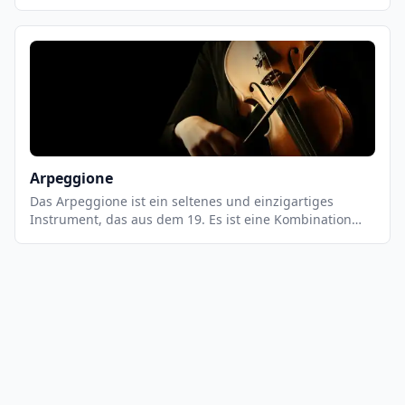
Toskana und anderen Regionen Italiens gespielt wird.
Es ist eine Variante der Harfe, die aus einem
Holzrahmen, einer Saitenleiste und einer Reihe von
Saiten besteht. Die Saiten werden mit den Fingern
gezupft, um einen einzigartigen, melodischen Klang zu
erzeugen.
Arpeggione
Das Arpeggione ist ein seltenes und einzigartiges
Instrument, das aus dem 19. Es ist eine Kombination
aus Gitarre und Cello und wird ähnlich wie eine Gitarre
gespielt. Es hat sechs Saiten, die mit einem Bogen
gestrichen werden. Es hat einen tiefen, warmen Klang,
der sich gut für romantische Musik eignet.