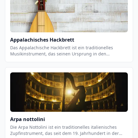
Wind durch die Saiten weht, erzeugt er einen
einzigartigen Klang, der als äolisch bezeichnet wird.
Appalachisches Hackbrett
Das Appalachische Hackbrett ist ein traditionelles
Musikinstrument, das seinen Ursprung in den
Appalachen hat. Es ist ein Saiteninstrument, das aus
einem Holzbrett mit einer Reihe von Saiten besteht, die
über eine Reihe von Stiften an der Unterseite des Bretts
befestigt sind. Es wird mit einem Bogen gespielt, der
über die Saiten gestrichen wird, um einen einzigartigen
Klang zu erzeugen. Das Hackbrett ist ein wichtiger
Bestandteil der traditionellen Appalachenmusik und
wird häufig in Bluegrass- und Country-Musik verwendet.
Arpa nottolini
Die Arpa Nottolini ist ein traditionelles italienisches
Zupfinstrument, das seit dem 19. Jahrhundert in der