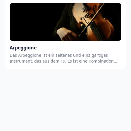
Holzrahmen, einer Saitenleiste und einer Reihe von
Saiten besteht. Die Saiten werden mit den Fingern
gezupft, um einen einzigartigen, melodischen Klang zu
erzeugen.
Arpeggione
Das Arpeggione ist ein seltenes und einzigartiges
Instrument, das aus dem 19. Es ist eine Kombination
aus Gitarre und Cello und wird ähnlich wie eine Gitarre
gespielt. Es hat sechs Saiten, die mit einem Bogen
gestrichen werden. Es hat einen tiefen, warmen Klang,
der sich gut für romantische Musik eignet.