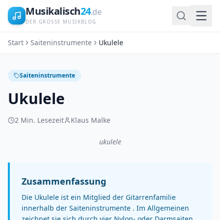
Musikalisch
24
.de
DER GROSSE MUSIKBLOG
Start
Saiteninstrumente
Ukulele
Saiteninstrumente
Ukulele
2
Min. Lesezeit
Klaus Malke
ukulele
Zusammenfassung
Die Ukulele ist ein Mitglied der Gitarrenfamilie
innerhalb der Saiteninstrumente . Im Allgemeinen
zeichnet sie sich durch vier Nylon- oder Darmsaiten