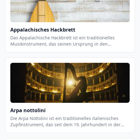
einzigartigen Klang, der als äolisch bezeichnet wird.
Appalachisches Hackbrett
Das Appalachische Hackbrett ist ein traditionelles
Musikinstrument, das seinen Ursprung in den
Appalachen hat. Es ist ein Saiteninstrument, das aus
einem Holzbrett mit einer Reihe von Saiten besteht, die
über eine Reihe von Stiften an der Unterseite des Bretts
befestigt sind. Es wird mit einem Bogen gespielt, der
über die Saiten gestrichen wird, um einen einzigartigen
Klang zu erzeugen. Das Hackbrett ist ein wichtiger
Bestandteil der traditionellen Appalachenmusik und
wird häufig in Bluegrass- und Country-Musik verwendet.
Arpa nottolini
Die Arpa Nottolini ist ein traditionelles italienisches
Zupfinstrument, das seit dem 19. Jahrhundert in der
Toskana und anderen Regionen Italiens gespielt wird.
Es ist eine Variante der Harfe, die aus einem