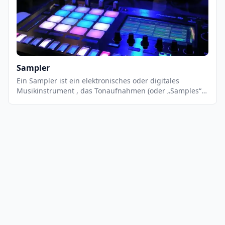
ermöglichen es dem Anwender, seinen eigenen
Rhythmus zu programmieren. Drum Machines können
Sounds mit analoger Synthese erzeugen oder vorab
aufgenommene Samples abspielen.
Sampler
Ein Sampler ist ein elektronisches oder digitales
Musikinstrument , das Tonaufnahmen (oder „Samples“)
von echten Instrumentenklängen (z. Klavier, Geige oder
Trompete), Ausschnitte aus aufgenommenen Songs (z.
ein fünfsekündiges Bassgitarrenriff aus einem
Funksong) oder andere Sounds (z. Sirenen und
Meereswellen) verwendet.