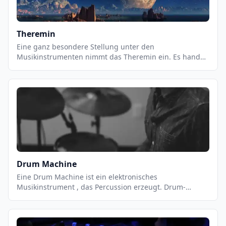
Theremin
Eine ganz besondere Stellung unter den
Musikinstrumenten nimmt das Theremin ein. Es handelt
sich dabei um ein Musikinstrument, das ohne
Berührung gespielt wird . Das bedeutet, der Spieler
erzeugt Klänge auf dem Instrument, oder dabei einen
Teil davon zu berühren. Wie das geht, möchten wir
Ihnen im Folgenden etwas näher vorstellen.
Drum Machine
Eine Drum Machine ist ein elektronisches
Musikinstrument , das Percussion erzeugt. Drum-
Maschinen können Drum-Kits oder andere Percussion-
Instrumente nachahmen, aber auch einzigartige
Sounds erzeugen. Moderne Drumcomputer