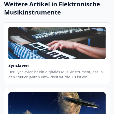
Weitere Artikel in
Elektronische
Musikinstrumente
Synclavier
Der Synclavier ist ein digitales Musikinstrument, das in
den 1980er Jahren entwickelt wurde. Es ist ein
vielseitiges Instrument, das sowohl als Synthesizer als
auch als Sampler verwendet werden kann. Es verfügt
über eine Vielzahl von Klangfarben, die es dem Musiker
ermöglichen, eine breite Palette von Klängen zu
erzeugen. Der Synclavier ist auch mit einer Reihe von
Effekten ausgestattet, die es dem Musiker ermöglichen,
seine Musik noch kreativer zu gestalten.