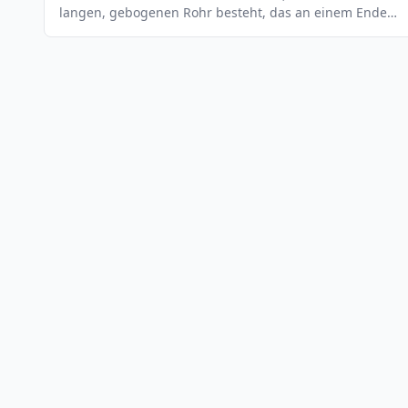
langen, gebogenen Rohr besteht, das an einem Ende
offen und am anderen Ende geschlossen ist. Es wird
normalerweise mit einem Mundstück gespielt, das an
einem Ende des Rohrs befestigt ist. Die Bazooka wird
hauptsächlich in Jazz- und Rockmusik eingesetzt und ist
ein wichtiges Instrument in der Big Band-Tradition. Es
ist auch ein beliebtes Instrument in der
Unterhaltungsmusik.