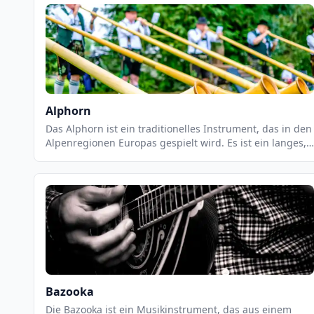
Alphorn
Das Alphorn ist ein traditionelles Instrument, das in den
Alpenregionen Europas gespielt wird. Es ist ein langes,
gebogenes Holzrohr, das aus einem einzigen Stück Holz
geschnitzt wird. Es hat eine Länge von bis zu 3 Metern
und einen Durchmesser von bis zu 30 cm. Das Alphorn
wird mit einem Blasebalg geblasen und erzeugt einen
tiefen, warmen Ton.
Bazooka
Die Bazooka ist ein Musikinstrument, das aus einem