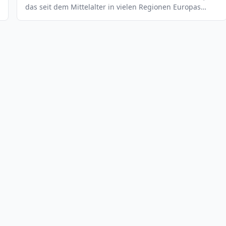
das seit dem Mittelalter in vielen Regionen Europas
verwendet wird. Es ist ein Blasinstrument, das einen
tiefen, vollen Klang erzeugt. Es ist ein sehr vielseitiges
Instrument, das sowohl für Solostücke als auch für
Ensembles geeignet ist. Es wird normalerweise in
Kombination mit anderen Instrumenten wie Akkordeon,
Gitarre, Klarinette oder Flöte verwendet.