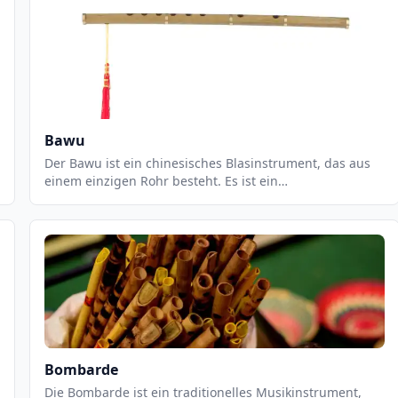
Bawu
Der Bawu ist ein chinesisches Blasinstrument, das aus
einem einzigen Rohr besteht. Es ist ein
freischwingendes Instrument, das eine einzigartige,
warme und weiche Klangfarbe erzeugt. Der Bawu ist ein
sehr flexibles Instrument, das in einer Vielzahl von
Musikstilen eingesetzt werden kann, von traditioneller
chinesischer Musik bis hin zu Jazz und Pop. Es ist ein
sehr leicht zu spielendes Instrument, das eine breite
Palette an Klängen erzeugen kann.
Bombarde
Die Bombarde ist ein traditionelles Musikinstrument,