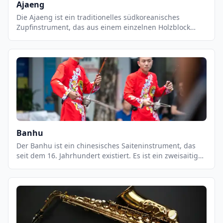
Ajaeng
Die Ajaeng ist ein traditionelles südkoreanisches
Zupfinstrument, das aus einem einzelnen Holzblock
besteht, der mit sieben Saiten bespannt ist. Es wird mit
einem Bogen gespielt, der aus einem Stück Bambus
besteht. Die Ajaeng ist ein sehr altes Instrument, das
schon seit Jahrhunderten in Korea verwendet wird. Es
wird in vielen koreanischen Musikstücken verwendet,
um eine tiefe, warme und einzigartige Klangfarbe zu
erzeugen.
Banhu
Der Banhu ist ein chinesisches Saiteninstrument, das
seit dem 16. Jahrhundert existiert. Es ist ein zweisaitiges
Instrument, das aus einem Holzkasten mit einer langen
Halsstütze besteht. Der Kasten ist mit zwei Saiten
ausgekleidet, die über eine Brücke an der Halsstütze
befestigt sind.