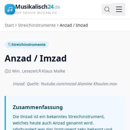
Musikalisch
24
.de
DER GROSSE MUSIKBLOG
Start
Streichinstrumente
Anzad / Imzad
Streichinstrumente
Anzad / Imzad
2
Min. Lesezeit
Klaus Malke
Imzad. Quelle: Youtube.com/imzad Alamine Khoulen.mov
Zusammenfassung
Die Imzad ist ein bekanntes Streichinstrument,
welches heute auch Anzad genannt wird.
Jahrhundert war das Instrument sehr bekannt und