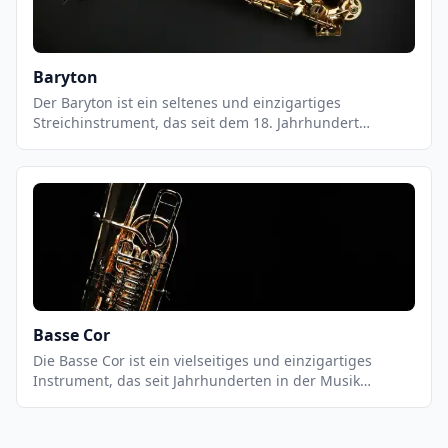
Baryton
Der Baryton ist ein seltenes und einzigartiges
Streichinstrument, das seit dem 18. Jahrhundert
existiert. Es ist eine Mischung aus einer Bratsche und
einer Gitarre und hat einen tiefen, warmen Klang. Der
Baryton hat eine sehr breite Palette an Klängen, die von
sanft und lyrisch bis hin zu kraftvoll und dramatisch
reichen.
Basse Cor
Die Basse Cor ist ein vielseitiges und einzigartiges
Instrument, das seit Jahrhunderten in der Musik
verwendet wird. Es ist ein Streichinstrument, das aus
einem Holzkorpus, vier Saiten und einem Bogen
besteht. Es wird normalerweise in einer Kombination