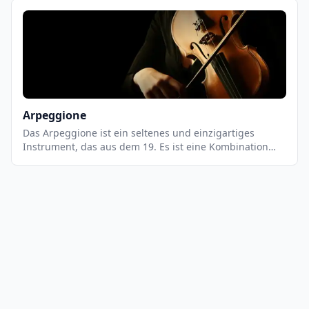
Holzrahmen, einer Saitenleiste und einer Reihe von
Saiten besteht. Die Saiten werden mit den Fingern
gezupft, um einen einzigartigen, melodischen Klang zu
erzeugen.
Arpeggione
Das Arpeggione ist ein seltenes und einzigartiges
Instrument, das aus dem 19. Es ist eine Kombination
aus Gitarre und Cello und wird ähnlich wie eine Gitarre
gespielt. Es hat sechs Saiten, die mit einem Bogen
gestrichen werden. Es hat einen tiefen, warmen Klang,
der sich gut für romantische Musik eignet.