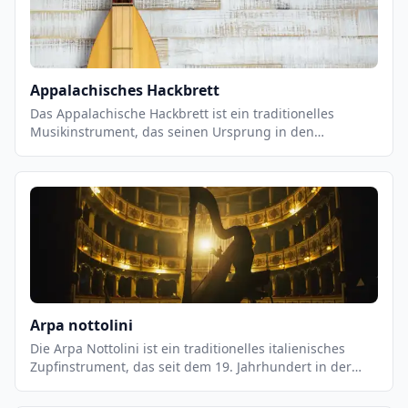
einzigartigen Klang, der als äolisch bezeichnet wird.
Appalachisches Hackbrett
Das Appalachische Hackbrett ist ein traditionelles
Musikinstrument, das seinen Ursprung in den
Appalachen hat. Es ist ein Saiteninstrument, das aus
einem Holzbrett mit einer Reihe von Saiten besteht, die
über eine Reihe von Stiften an der Unterseite des Bretts
befestigt sind. Es wird mit einem Bogen gespielt, der
über die Saiten gestrichen wird, um einen einzigartigen
Klang zu erzeugen. Das Hackbrett ist ein wichtiger
Bestandteil der traditionellen Appalachenmusik und
wird häufig in Bluegrass- und Country-Musik verwendet.
Arpa nottolini
Die Arpa Nottolini ist ein traditionelles italienisches
Zupfinstrument, das seit dem 19. Jahrhundert in der
Toskana und anderen Regionen Italiens gespielt wird.
Es ist eine Variante der Harfe, die aus einem