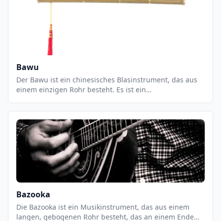
wird mit einem Blasebalg geblasen und erzeugt einen
tiefen, warmen Ton.
Bawu
Der Bawu ist ein chinesisches Blasinstrument, das aus
einem einzigen Rohr besteht. Es ist ein
freischwingendes Instrument, das eine einzigartige,
warme und weiche Klangfarbe erzeugt. Der Bawu ist ein
sehr flexibles Instrument, das in einer Vielzahl von
Musikstilen eingesetzt werden kann, von traditioneller
chinesischer Musik bis hin zu Jazz und Pop. Es ist ein
sehr leicht zu spielendes Instrument, das eine breite
Palette an Klängen erzeugen kann.
Bazooka
Die Bazooka ist ein Musikinstrument, das aus einem
langen, gebogenen Rohr besteht, das an einem Ende