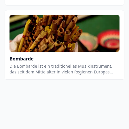
offen und am anderen Ende geschlossen ist. Es wird
normalerweise mit einem Mundstück gespielt, das an
einem Ende des Rohrs befestigt ist. Die Bazooka wird
hauptsächlich in Jazz- und Rockmusik eingesetzt und ist
ein wichtiges Instrument in der Big Band-Tradition. Es
ist auch ein beliebtes Instrument in der
Unterhaltungsmusik.
Bombarde
Die Bombarde ist ein traditionelles Musikinstrument,
das seit dem Mittelalter in vielen Regionen Europas
verwendet wird. Es ist ein Blasinstrument, das einen
tiefen, vollen Klang erzeugt. Es ist ein sehr vielseitiges
Instrument, das sowohl für Solostücke als auch für
Ensembles geeignet ist. Es wird normalerweise in
Kombination mit anderen Instrumenten wie Akkordeon,
Gitarre, Klarinette oder Flöte verwendet.