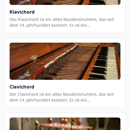
Klavichord
Das Klavichord ist ein altes Musikinstrument, das seit
dem 14. Jahrhundert existiert. Es ist ein
Tasteninstrument, das aus einer Reihe von Metall- oder
Holzsaiten besteht, die durch eine Reihe von Tasten
angeschlagen werden. Es ist ein sehr leises Instrument,
das einen weichen, warmen Klang erzeugt.
Clavichord
Der Clavichord ist ein altes Musikinstrument, das seit
dem 14. Jahrhundert existiert. Es ist ein
Tasteninstrument, das aus einer Reihe von Metall- oder
Holztasten besteht, die an eine Reihe von Saiten
angeschlossen sind. Der Clavichord ist ein sehr leises
Instrument, das einen weichen, warmen Klang erzeugt.