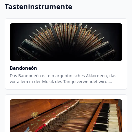
Tasteninstrumente
Bandoneón
Das Bandoneón ist ein argentinisches Akkordeon, das
vor allem in der Musik des Tango verwendet wird.
Jahrhundert in Deutschland entwickelt und ist ein
wichtiges Instrument in der argentinischen Musik. Es
hat einen einzigartigen Klang, der durch die
verschiedenen Register und die spezielle Konstruktion
des Instruments erzeugt wird. Es ist ein sehr flexibles
Instrument, das sowohl für Solostücke als auch für
Ensembles geeignet ist.