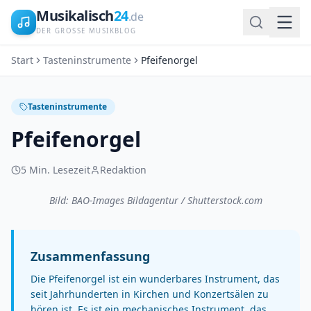
Musikalisch
24
.de
DER GROSSE MUSIKBLOG
Start
Tasteninstrumente
Pfeifenorgel
Tasteninstrumente
Pfeifenorgel
5
Min. Lesezeit
Redaktion
Bild: BAO-Images Bildagentur / Shutterstock.com
Zusammenfassung
Die Pfeifenorgel ist ein wunderbares Instrument, das
seit Jahrhunderten in Kirchen und Konzertsälen zu
hören ist. Es ist ein mechanisches Instrument, das