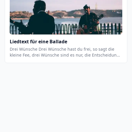
Liedtext für eine Ballade
Drei Wünsche Drei Wünsche hast du frei, so sagt die
kleine Fee, drei Wünsche sind es nur, die Entscheidung
tut so weh. Ich weiß, du hast soviel, was du dir
wünschen willst, doch nur drei Wünsche hast du frei,
drum wähl so, wie die du fühlst. Der erste Wunsch: ich
bitte dich um Frieden, denn gibt es etwas Wichtigeres
als ihn. Mach, dass Bomben nicht mehr existiern, und
lass die Völker sich nicht ausradiern, Sie sieht mich an,
die kleine Fee und schwingt den Zauberstab Über mich:
"Der erste Wunsch soll gescheh'n.