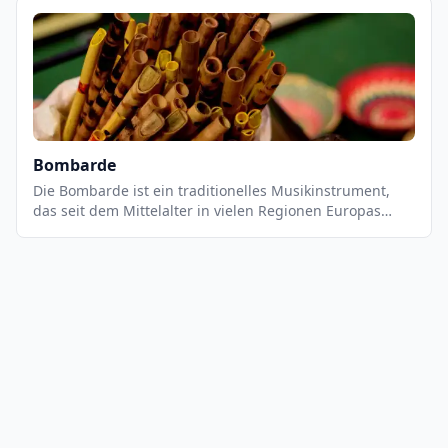
einem Ende des Rohrs befestigt ist. Die Bazooka wird
hauptsächlich in Jazz- und Rockmusik eingesetzt und ist
ein wichtiges Instrument in der Big Band-Tradition. Es
ist auch ein beliebtes Instrument in der
Unterhaltungsmusik.
Bombarde
Die Bombarde ist ein traditionelles Musikinstrument,
das seit dem Mittelalter in vielen Regionen Europas
verwendet wird. Es ist ein Blasinstrument, das einen
tiefen, vollen Klang erzeugt. Es ist ein sehr vielseitiges
Instrument, das sowohl für Solostücke als auch für
Ensembles geeignet ist. Es wird normalerweise in
Kombination mit anderen Instrumenten wie Akkordeon,
Gitarre, Klarinette oder Flöte verwendet.