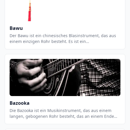
Bawu
Der Bawu ist ein chinesisches Blasinstrument, das aus
einem einzigen Rohr besteht. Es ist ein
freischwingendes Instrument, das eine einzigartige,
warme und weiche Klangfarbe erzeugt. Der Bawu ist ein
sehr flexibles Instrument, das in einer Vielzahl von
Musikstilen eingesetzt werden kann, von traditioneller
chinesischer Musik bis hin zu Jazz und Pop. Es ist ein
sehr leicht zu spielendes Instrument, das eine breite
Palette an Klängen erzeugen kann.
Bazooka
Die Bazooka ist ein Musikinstrument, das aus einem
langen, gebogenen Rohr besteht, das an einem Ende
offen und am anderen Ende geschlossen ist. Es wird
normalerweise mit einem Mundstück gespielt, das an