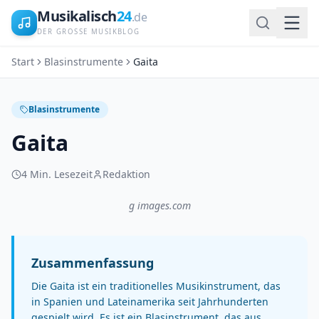
Musikalisch
24
.de
DER GROSSE MUSIKBLOG
Start
Blasinstrumente
Gaita
Blasinstrumente
Gaita
4
Min. Lesezeit
Redaktion
g images.com
Zusammenfassung
Die Gaita ist ein traditionelles Musikinstrument, das
in Spanien und Lateinamerika seit Jahrhunderten
gespielt wird. Es ist ein Blasinstrument, das aus