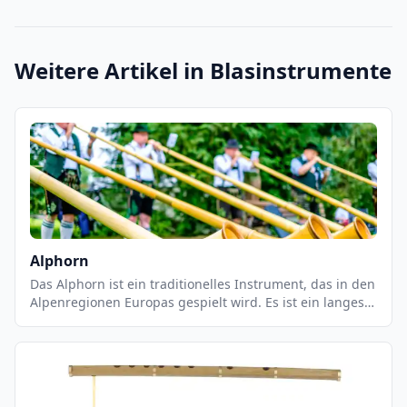
Weitere Artikel in
Blasinstrumente
Alphorn
Das Alphorn ist ein traditionelles Instrument, das in den
Alpenregionen Europas gespielt wird. Es ist ein langes,
gebogenes Holzrohr, das aus einem einzigen Stück Holz
geschnitzt wird. Es hat eine Länge von bis zu 3 Metern
und einen Durchmesser von bis zu 30 cm. Das Alphorn
wird mit einem Blasebalg geblasen und erzeugt einen
tiefen, warmen Ton.