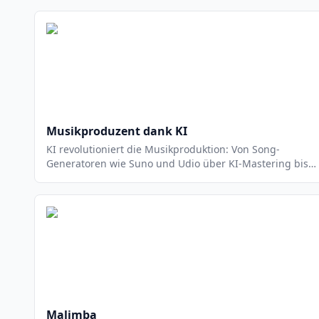
Musikproduzent dank KI
KI revolutioniert die Musikproduktion: Von Song-
Generatoren wie Suno und Udio über KI-Mastering bis
hin zu kostenlosen DAWs wie BandLab – ein
umfassender Guide für Hobbyproduzenten mit Tool-
Vergleichen, Workflows und Praxis-Tipps.
Malimba