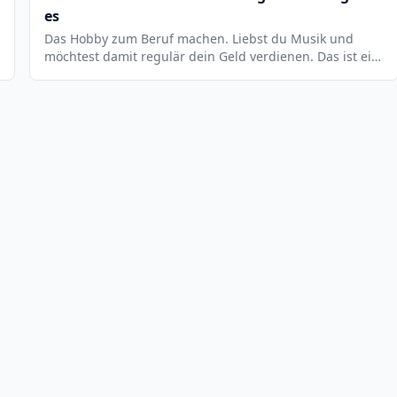
es
Das Hobby zum Beruf machen. Liebst du Musik und
möchtest damit regulär dein Geld verdienen. Das ist ein
realistischer Wunsch. Dafür muss niemand ein zweiter
Michael Jackson oder Mozart sein.