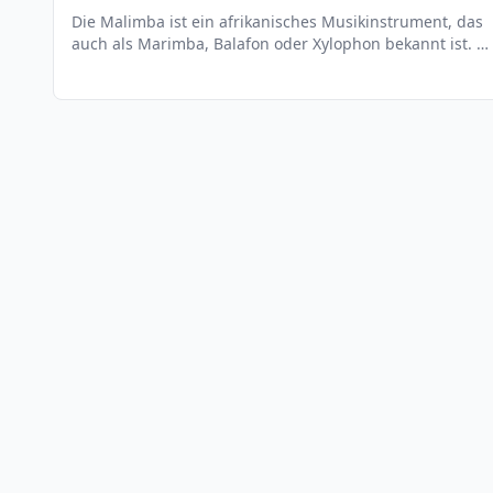
Die Malimba ist ein afrikanisches Musikinstrument, das
auch als Marimba, Balafon oder Xylophon bekannt ist. Es
besteht aus einem Rahmen, der mit Metall- oder
Holzstäben bespannt ist, die in verschiedenen Längen
und Dicken geschnitten sind. Die Stäbe werden mit
einem Hammer angeschlagen, um einen melodischen
Klang zu erzeugen. Die Malimba ist ein sehr beliebtes
Instrument in Afrika und wird in vielen Musikstilen
verwendet, von traditioneller Musik bis hin zu modernen
Pop- und Jazzstücken.