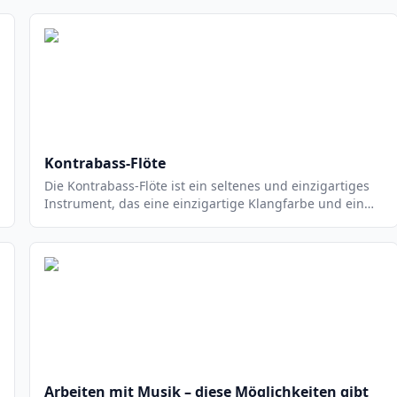
Kontrabass-Flöte
Die Kontrabass-Flöte ist ein seltenes und einzigartiges
Instrument, das eine einzigartige Klangfarbe und ein
breites Spektrum an Tonhöhen bietet. Es ist eine
spezielle Art von Flöte, die eine tiefere Tonhöhe als
andere Flöten hat. Es ist ein sehr flexibles Instrument,
das eine Vielzahl von Musikstilen unterstützen kann. Es
ist ein sehr beliebtes Instrument für Jazz- und
Klassikmusik.
Arbeiten mit Musik – diese Möglichkeiten gibt