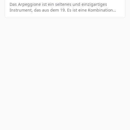
Das Arpeggione ist ein seltenes und einzigartiges
Instrument, das aus dem 19. Es ist eine Kombination
aus Gitarre und Cello und wird ähnlich wie eine Gitarre
gespielt. Es hat sechs Saiten, die mit einem Bogen
gestrichen werden. Es hat einen tiefen, warmen Klang,
der sich gut für romantische Musik eignet.