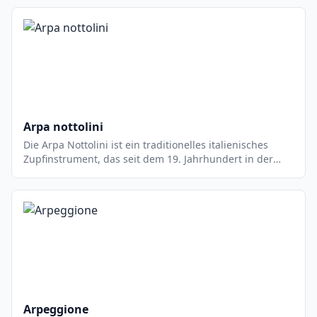
einem Holzbrett mit einer Reihe von Saiten besteht, die
über eine Reihe von Stiften an der Unterseite des Bretts
befestigt sind. Es wird mit einem Bogen gespielt, der
über die Saiten gestrichen wird, um einen einzigartigen
Klang zu erzeugen. Das Hackbrett ist ein wichtiger
Bestandteil der traditionellen Appalachenmusik und
wird häufig in Bluegrass- und Country-Musik verwendet.
Arpa nottolini
Die Arpa Nottolini ist ein traditionelles italienisches
Zupfinstrument, das seit dem 19. Jahrhundert in der
Toskana und anderen Regionen Italiens gespielt wird.
Es ist eine Variante der Harfe, die aus einem
Holzrahmen, einer Saitenleiste und einer Reihe von
Saiten besteht. Die Saiten werden mit den Fingern
gezupft, um einen einzigartigen, melodischen Klang zu
erzeugen.
Arpeggione