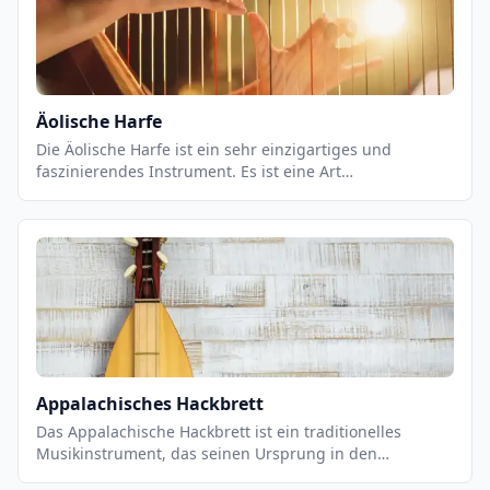
Äolische Harfe
Die Äolische Harfe ist ein sehr einzigartiges und
faszinierendes Instrument. Es ist eine Art
Saiteninstrument, das aus einem Rahmen besteht, der
mit Saiten bespannt ist. Es wird normalerweise an
einem Baum oder einem anderen Gebäude befestigt, so
dass die Saiten dem Wind ausgesetzt sind. Wenn der
Wind durch die Saiten weht, erzeugt er einen
einzigartigen Klang, der als äolisch bezeichnet wird.
Appalachisches Hackbrett
Das Appalachische Hackbrett ist ein traditionelles
Musikinstrument, das seinen Ursprung in den
Appalachen hat. Es ist ein Saiteninstrument, das aus