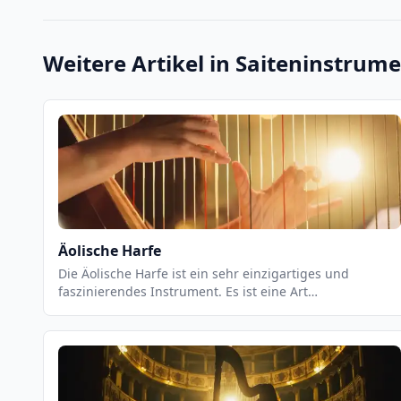
Weitere Artikel in
Saiteninstrum
Äolische Harfe
Die Äolische Harfe ist ein sehr einzigartiges und
faszinierendes Instrument. Es ist eine Art
Saiteninstrument, das aus einem Rahmen besteht, der
mit Saiten bespannt ist. Es wird normalerweise an
einem Baum oder einem anderen Gebäude befestigt, so
dass die Saiten dem Wind ausgesetzt sind. Wenn der
Wind durch die Saiten weht, erzeugt er einen
einzigartigen Klang, der als äolisch bezeichnet wird.