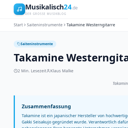
Musikalisch
24
.de
DER GROSSE MUSIKBLOG
Start
Saiteninstrumente
Takamine Westerngitarre
Saiteninstrumente
Takamine Westerngita
2
Min. Lesezeit
Klaus Malke
Takamin
Zusammenfassung
Takamine ist ein japanischer Hersteller von hochwert
Gakki Seisakujo gegründet wurde. Verantwortlich dafü