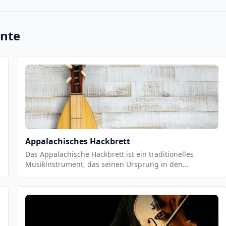
ente
Appalachisches Hackbrett
Das Appalachische Hackbrett ist ein traditionelles
Musikinstrument, das seinen Ursprung in den
Appalachen hat. Es ist ein Saiteninstrument, das aus
einem Holzbrett mit einer Reihe von Saiten besteht, die
über eine Reihe von Stiften an der Unterseite des Bretts
befestigt sind. Es wird mit einem Bogen gespielt, der
über die Saiten gestrichen wird, um einen einzigartigen
Klang zu erzeugen. Das Hackbrett ist ein wichtiger