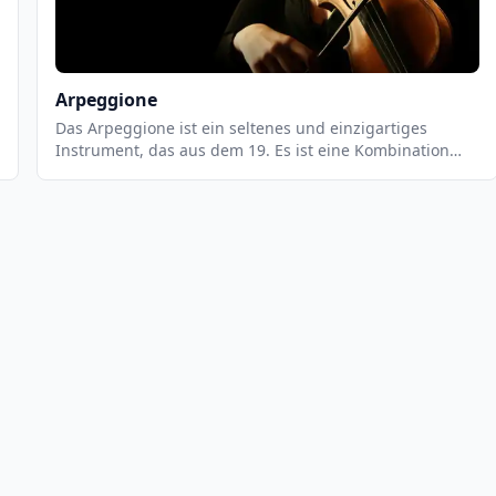
Bestandteil der traditionellen Appalachenmusik und
wird häufig in Bluegrass- und Country-Musik verwendet.
Arpeggione
Das Arpeggione ist ein seltenes und einzigartiges
Instrument, das aus dem 19. Es ist eine Kombination
aus Gitarre und Cello und wird ähnlich wie eine Gitarre
gespielt. Es hat sechs Saiten, die mit einem Bogen
gestrichen werden. Es hat einen tiefen, warmen Klang,
der sich gut für romantische Musik eignet.