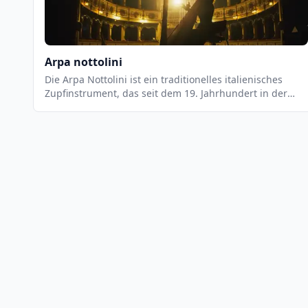
Arpa nottolini
Die Arpa Nottolini ist ein traditionelles italienisches
Zupfinstrument, das seit dem 19. Jahrhundert in der
Toskana und anderen Regionen Italiens gespielt wird. Es
ist eine Variante der Harfe, die aus einem Holzrahmen,
einer Saitenleiste und einer Reihe von Saiten besteht.
Die Saiten werden mit den Fingern gezupft, um einen
einzigartigen, melodischen Klang zu erzeugen.