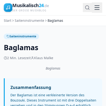
Musikalisch
24
.de
DER GROSSE MUSIKBLOG
Start
Saiteninstrumente
Baglamas
Saiteninstrumente
Baglamas
2
Min. Lesezeit
Klaus Malke
Baglamas
Zusammenfassung
Der Baglamas ist eine verkleinerte Version des
Bouzouki. Dieses Instrument ist mit drei Doppelsaiten
versehen und in den Stimmungen D-a-d erhältlich.