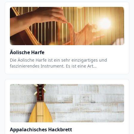
Äolische Harfe
Die Äolische Harfe ist ein sehr einzigartiges und
faszinierendes Instrument. Es ist eine Art
Saiteninstrument, das aus einem Rahmen besteht, der
mit Saiten bespannt ist. Es wird normalerweise an
einem Baum oder einem anderen Gebäude befestigt, so
dass die Saiten dem Wind ausgesetzt sind. Wenn der
Wind durch die Saiten weht, erzeugt er einen
einzigartigen Klang, der als äolisch bezeichnet wird.
Appalachisches Hackbrett