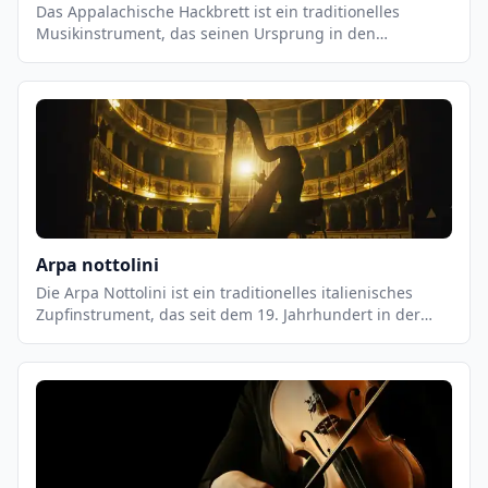
Das Appalachische Hackbrett ist ein traditionelles
Musikinstrument, das seinen Ursprung in den
Appalachen hat. Es ist ein Saiteninstrument, das aus
einem Holzbrett mit einer Reihe von Saiten besteht, die
über eine Reihe von Stiften an der Unterseite des Bretts
befestigt sind. Es wird mit einem Bogen gespielt, der
über die Saiten gestrichen wird, um einen einzigartigen
Klang zu erzeugen. Das Hackbrett ist ein wichtiger
Bestandteil der traditionellen Appalachenmusik und
wird häufig in Bluegrass- und Country-Musik verwendet.
Arpa nottolini
Die Arpa Nottolini ist ein traditionelles italienisches
Zupfinstrument, das seit dem 19. Jahrhundert in der
Toskana und anderen Regionen Italiens gespielt wird.
Es ist eine Variante der Harfe, die aus einem
Holzrahmen, einer Saitenleiste und einer Reihe von
Saiten besteht. Die Saiten werden mit den Fingern
gezupft, um einen einzigartigen, melodischen Klang zu
erzeugen.