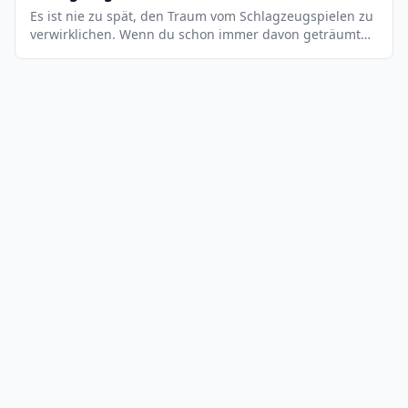
Es ist nie zu spät, den Traum vom Schlagzeugspielen zu
verwirklichen. Wenn du schon immer davon geträumt
hast, Schlagzeugerin oder Schlagzeuger zu werden,
dann solltest du jetzt damit beginnen, diesen Traum zu
verwirklichen. Schritt für Schritt kannst du dich dem Ziel
nähern und bald wirst du ein richtig guter
Schlagzeuger sein. Die Voraussetzungen Vielleicht hast
du dich schon einmal gefragt, welche Voraussetzungen
du erfüllen musst, um Schlagzeuger zu werden.