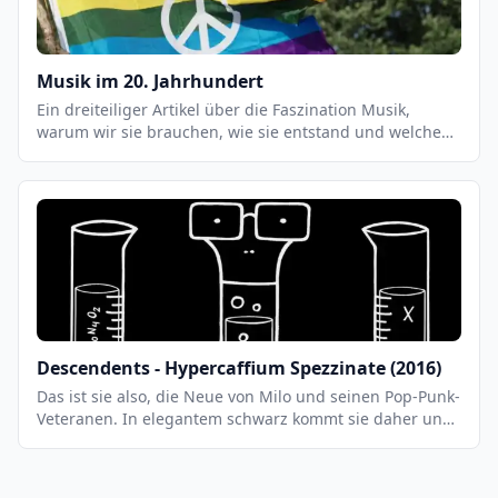
Stimmungen erzeugen kann.
Musik im 20. Jahrhundert
Ein dreiteiliger Artikel über die Faszination Musik,
warum wir sie brauchen, wie sie entstand und welche
Musiker bis heute dieses Genre prägten und prägen.
Fakten und Interessantes aus der Welt der Tonkunst.
Jahrhundert und das beginnende 20. Jahrhundert
bescherten den Menschen viele neue musikalische
Eindrücke.
Descendents - Hypercaffium Spezzinate (2016)
Das ist sie also, die Neue von Milo und seinen Pop-Punk-
Veteranen. In elegantem schwarz kommt sie daher und
gibt uns gleich einen kleinen Einblick was der
Frontsänger der Band in den dann doch 12 Jahren seit
„Cool to Be You", dem letzten Album der Band, so alles