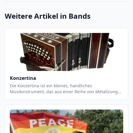
Weitere Artikel in
Bands
Konzertina
Die Konzertina ist ein kleines, handliches
Musikinstrument, das aus einer Reihe von Metallzungen
und einem Rahmen besteht. Jahrhundert in England
erfunden und ist eine Variante der Akkordeon. Es ist ein
beliebtes Instrument in der irischen und englischen
Volksmusik und wird auch in anderen Musikstilen wie
Jazz, Pop und Klassik verwendet. Es ist ein sehr flexibles
Instrument, das eine Vielzahl von Klängen und