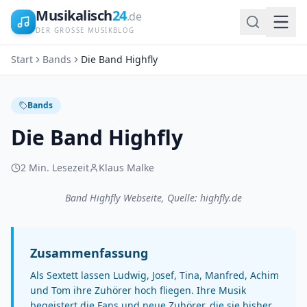
Musikalisch
24
.de
DER GROSSE MUSIKBLOG
Start
Bands
Die Band Highfly
Bands
Die Band Highfly
2
Min. Lesezeit
Klaus Malke
Band Highfly Webseite, Quelle: highfly.de
Zusammenfassung
Als Sextett lassen Ludwig, Josef, Tina, Manfred, Achim
und Tom ihre Zuhörer hoch fliegen. Ihre Musik
begeistert die Fans und neue Zuhörer, die sie bisher