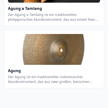
Agung a Tamlang
Der Agung a Tamlang ist ein traditionelles
philippinisches Musikinstrument, das aus einem Paar
von zylindrischen Metalltrommeln besteht. Es wird
normalerweise in Gruppen von zwei oder mehr
Musikern gespielt, die die Trommeln mit Stöcken
schlagen. Der Agung a Tamlang ist ein wichtiger
Bestandteil der philippinischen Musikkultur und wird
häufig bei religiösen Zeremonien, Festen und anderen
Anlässen verwendet. Es ist ein sehr einzigartiges
Instrument, das einen einzigartigen, tiefen und
rhythmischen Klang erzeugt.
Agung
Der Agung ist ein traditionelles indonesisches
Musikinstrument, das aus zwei großen, konischen
Metallbecken besteht, die an einem Holzgriff befestigt
sind. Es wird mit einem Holzhammer gespielt, der auf
die Becken geschlagen wird, um einen tiefen,
donnernden Klang zu erzeugen. Der Agung wird
normalerweise in einer Gruppe von Musikern gespielt,