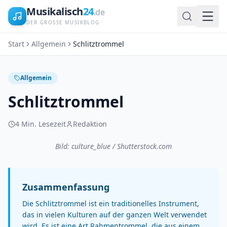
Musikalisch
24
.de
DER GROSSE MUSIKBLOG
Start
Allgemein
Schlitztrommel
Allgemein
Schlitztrommel
4
Min. Lesezeit
Redaktion
Bild: culture_blue / Shutterstock.com
Zusammenfassung
Die Schlitztrommel ist ein traditionelles Instrument,
das in vielen Kulturen auf der ganzen Welt verwendet
wird. Es ist eine Art Rahmentrommel, die aus einem