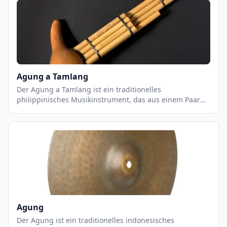
Vielzahl von Musikstilen eingesetzt werden, von
klassischen Stücken bis hin zu modernen Pop- und
Rock-Songs. Akustische Gitarren können mit einer
Vielzahl von Techniken gespielt werden, einschließlich
Fingerpicking, Strumming und Flatpicking.
Agung a Tamlang
Der Agung a Tamlang ist ein traditionelles
philippinisches Musikinstrument, das aus einem Paar
von zylindrischen Metalltrommeln besteht. Es wird
normalerweise in Gruppen von zwei oder mehr
Musikern gespielt, die die Trommeln mit Stöcken
schlagen. Der Agung a Tamlang ist ein wichtiger
Bestandteil der philippinischen Musikkultur und wird
häufig bei religiösen Zeremonien, Festen und anderen
Anlässen verwendet. Es ist ein sehr einzigartiges
Instrument, das einen einzigartigen, tiefen und
rhythmischen Klang erzeugt.
Agung
Der Agung ist ein traditionelles indonesisches