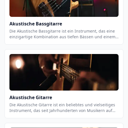
Akustische Bassgitarre
Die Akustische Bassgitarre ist ein Instrument, das eine
einzigartige Kombination aus tiefen Bässen und einem
warmen, vollen Klang bietet. Es ist ein vielseitiges
Instrument, das sowohl für Einzel- als auch für
Gruppenauftritte geeignet ist. Es ist ein wichtiger
Bestandteil vieler Musikstile, von Jazz und Blues bis hin
zu Pop und Rock. Es ist ein Instrument, das eine starke
Präsenz in einer Band hat und eine wichtige Rolle bei
der Unterstützung des Rhythmus und der Melodie
spielt.
Akustische Gitarre
Die Akustische Gitarre ist ein beliebtes und vielseitiges
Instrument, das seit Jahrhunderten von Musikern auf
der ganzen Welt gespielt wird. Es ist ein
Saiteninstrument, das aus einem Resonanzkörper,
einem Hals und sechs Saiten besteht. Es kann in einer