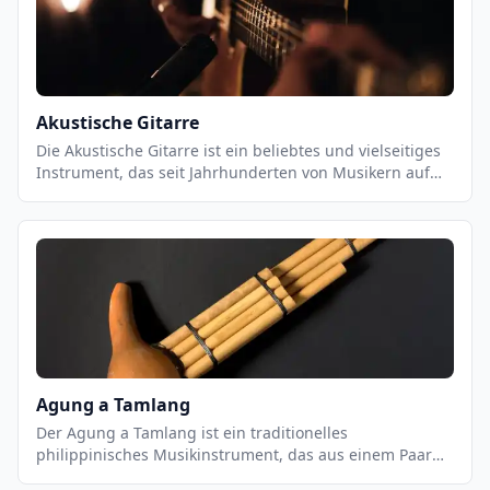
Präsenz in einer Band hat und eine wichtige Rolle bei
der Unterstützung des Rhythmus und der Melodie
spielt.
Akustische Gitarre
Die Akustische Gitarre ist ein beliebtes und vielseitiges
Instrument, das seit Jahrhunderten von Musikern auf
der ganzen Welt gespielt wird. Es ist ein
Saiteninstrument, das aus einem Resonanzkörper,
einem Hals und sechs Saiten besteht. Es kann in einer
Vielzahl von Musikstilen eingesetzt werden, von
klassischen Stücken bis hin zu modernen Pop- und
Rock-Songs. Akustische Gitarren können mit einer
Vielzahl von Techniken gespielt werden, einschließlich
Fingerpicking, Strumming und Flatpicking.
Agung a Tamlang
Der Agung a Tamlang ist ein traditionelles
philippinisches Musikinstrument, das aus einem Paar
von zylindrischen Metalltrommeln besteht. Es wird