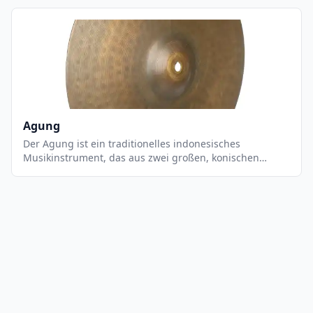
normalerweise in Gruppen von zwei oder mehr
Musikern gespielt, die die Trommeln mit Stöcken
schlagen. Der Agung a Tamlang ist ein wichtiger
Bestandteil der philippinischen Musikkultur und wird
häufig bei religiösen Zeremonien, Festen und anderen
Anlässen verwendet. Es ist ein sehr einzigartiges
Instrument, das einen einzigartigen, tiefen und
rhythmischen Klang erzeugt.
Agung
Der Agung ist ein traditionelles indonesisches
Musikinstrument, das aus zwei großen, konischen
Metallbecken besteht, die an einem Holzgriff befestigt
sind. Es wird mit einem Holzhammer gespielt, der auf
die Becken geschlagen wird, um einen tiefen,
donnernden Klang zu erzeugen. Der Agung wird
normalerweise in einer Gruppe von Musikern gespielt,
die sich auf einer Bühne befinden und ein komplexes
Rhythmusmuster erzeugen. Es ist ein wichtiges
Instrument in der traditionellen Musik Indonesiens und
wird häufig bei religiösen Zeremonien und Festen
verwendet.