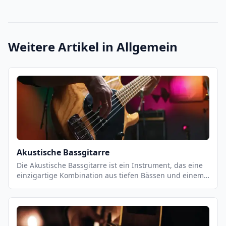
Weitere Artikel in
Allgemein
Akustische Bassgitarre
Die Akustische Bassgitarre ist ein Instrument, das eine
einzigartige Kombination aus tiefen Bässen und einem
warmen, vollen Klang bietet. Es ist ein vielseitiges
Instrument, das sowohl für Einzel- als auch für
Gruppenauftritte geeignet ist. Es ist ein wichtiger
Bestandteil vieler Musikstile, von Jazz und Blues bis hin
zu Pop und Rock. Es ist ein Instrument, das eine starke