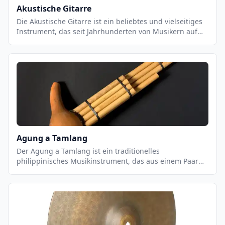
Akustische Gitarre
Die Akustische Gitarre ist ein beliebtes und vielseitiges
Instrument, das seit Jahrhunderten von Musikern auf
der ganzen Welt gespielt wird. Es ist ein
Saiteninstrument, das aus einem Resonanzkörper,
einem Hals und sechs Saiten besteht. Es kann in einer
Vielzahl von Musikstilen eingesetzt werden, von
klassischen Stücken bis hin zu modernen Pop- und
Rock-Songs. Akustische Gitarren können mit einer
Vielzahl von Techniken gespielt werden, einschließlich
Fingerpicking, Strumming und Flatpicking.
Agung a Tamlang
Der Agung a Tamlang ist ein traditionelles
philippinisches Musikinstrument, das aus einem Paar
von zylindrischen Metalltrommeln besteht. Es wird
normalerweise in Gruppen von zwei oder mehr
Musikern gespielt, die die Trommeln mit Stöcken
schlagen. Der Agung a Tamlang ist ein wichtiger
Bestandteil der philippinischen Musikkultur und wird
häufig bei religiösen Zeremonien, Festen und anderen