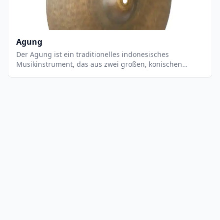
Anlässen verwendet. Es ist ein sehr einzigartiges
Instrument, das einen einzigartigen, tiefen und
rhythmischen Klang erzeugt.
Agung
Der Agung ist ein traditionelles indonesisches
Musikinstrument, das aus zwei großen, konischen
Metallbecken besteht, die an einem Holzgriff befestigt
sind. Es wird mit einem Holzhammer gespielt, der auf
die Becken geschlagen wird, um einen tiefen,
donnernden Klang zu erzeugen. Der Agung wird
normalerweise in einer Gruppe von Musikern gespielt,
die sich auf einer Bühne befinden und ein komplexes
Rhythmusmuster erzeugen. Es ist ein wichtiges
Instrument in der traditionellen Musik Indonesiens und
wird häufig bei religiösen Zeremonien und Festen
verwendet.