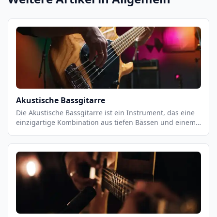
Akustische Bassgitarre
Die Akustische Bassgitarre ist ein Instrument, das eine
einzigartige Kombination aus tiefen Bässen und einem
warmen, vollen Klang bietet. Es ist ein vielseitiges
Instrument, das sowohl für Einzel- als auch für
Gruppenauftritte geeignet ist. Es ist ein wichtiger
Bestandteil vieler Musikstile, von Jazz und Blues bis hin
zu Pop und Rock. Es ist ein Instrument, das eine starke
Präsenz in einer Band hat und eine wichtige Rolle bei
der Unterstützung des Rhythmus und der Melodie
spielt.