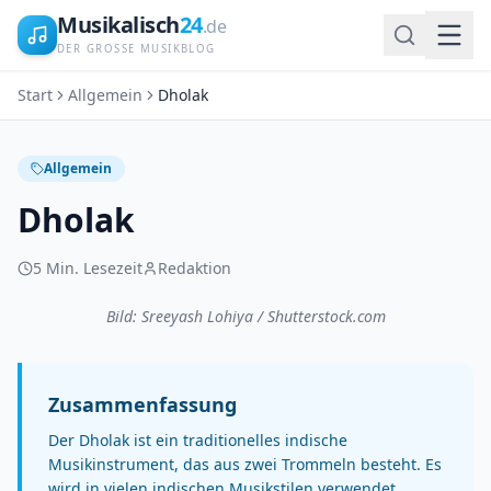
Musikalisch
24
.de
DER GROSSE MUSIKBLOG
Start
Allgemein
Dholak
Allgemein
Dholak
5
Min. Lesezeit
Redaktion
Bild: Sreeyash Lohiya / Shutterstock.com
Zusammenfassung
Der Dholak ist ein traditionelles indische
Musikinstrument, das aus zwei Trommeln besteht. Es
wird in vielen indischen Musikstilen verwendet,