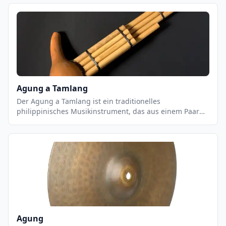
Saiteninstrument, das aus einem Resonanzkörper,
einem Hals und sechs Saiten besteht. Es kann in einer
Vielzahl von Musikstilen eingesetzt werden, von
klassischen Stücken bis hin zu modernen Pop- und
Rock-Songs. Akustische Gitarren können mit einer
Vielzahl von Techniken gespielt werden, einschließlich
Fingerpicking, Strumming und Flatpicking.
Agung a Tamlang
Der Agung a Tamlang ist ein traditionelles
philippinisches Musikinstrument, das aus einem Paar
von zylindrischen Metalltrommeln besteht. Es wird
normalerweise in Gruppen von zwei oder mehr
Musikern gespielt, die die Trommeln mit Stöcken
schlagen. Der Agung a Tamlang ist ein wichtiger
Bestandteil der philippinischen Musikkultur und wird
häufig bei religiösen Zeremonien, Festen und anderen
Anlässen verwendet. Es ist ein sehr einzigartiges
Instrument, das einen einzigartigen, tiefen und
rhythmischen Klang erzeugt.
Agung