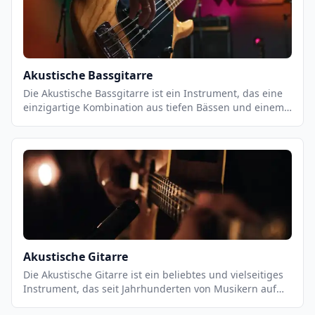
Akustische Bassgitarre
Die Akustische Bassgitarre ist ein Instrument, das eine
einzigartige Kombination aus tiefen Bässen und einem
warmen, vollen Klang bietet. Es ist ein vielseitiges
Instrument, das sowohl für Einzel- als auch für
Gruppenauftritte geeignet ist. Es ist ein wichtiger
Bestandteil vieler Musikstile, von Jazz und Blues bis hin
zu Pop und Rock. Es ist ein Instrument, das eine starke
Präsenz in einer Band hat und eine wichtige Rolle bei
der Unterstützung des Rhythmus und der Melodie
spielt.
Akustische Gitarre
Die Akustische Gitarre ist ein beliebtes und vielseitiges
Instrument, das seit Jahrhunderten von Musikern auf
der ganzen Welt gespielt wird. Es ist ein