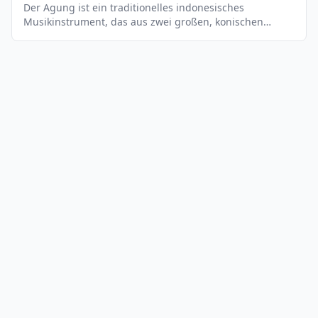
Der Agung ist ein traditionelles indonesisches
Musikinstrument, das aus zwei großen, konischen
Metallbecken besteht, die an einem Holzgriff befestigt
sind. Es wird mit einem Holzhammer gespielt, der auf
die Becken geschlagen wird, um einen tiefen,
donnernden Klang zu erzeugen. Der Agung wird
normalerweise in einer Gruppe von Musikern gespielt,
die sich auf einer Bühne befinden und ein komplexes
Rhythmusmuster erzeugen. Es ist ein wichtiges
Instrument in der traditionellen Musik Indonesiens und
wird häufig bei religiösen Zeremonien und Festen
verwendet.