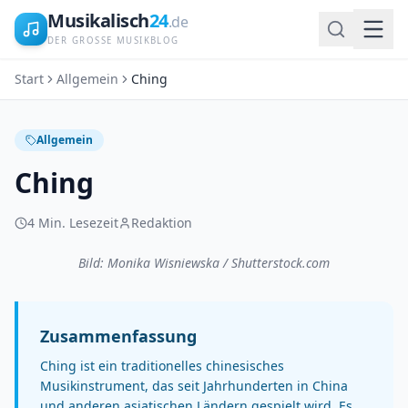
Musikalisch
24
.de
DER GROSSE MUSIKBLOG
Start
Allgemein
Ching
Allgemein
Ching
4
Min. Lesezeit
Redaktion
Bild: Monika Wisniewska / Shutterstock.com
Zusammenfassung
Ching ist ein traditionelles chinesisches
Musikinstrument, das seit Jahrhunderten in China
und anderen asiatischen Ländern gespielt wird. Es