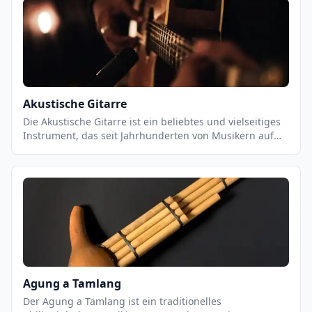
Bestandteil vieler Musikstile, von Jazz und Blues bis hin
zu Pop und Rock. Es ist ein Instrument, das eine starke
Präsenz in einer Band hat und eine wichtige Rolle bei
der Unterstützung des Rhythmus und der Melodie
spielt.
Akustische Gitarre
Die Akustische Gitarre ist ein beliebtes und vielseitiges
Instrument, das seit Jahrhunderten von Musikern auf
der ganzen Welt gespielt wird. Es ist ein
Saiteninstrument, das aus einem Resonanzkörper,
einem Hals und sechs Saiten besteht. Es kann in einer
Vielzahl von Musikstilen eingesetzt werden, von
klassischen Stücken bis hin zu modernen Pop- und
Rock-Songs. Akustische Gitarren können mit einer
Vielzahl von Techniken gespielt werden, einschließlich
Fingerpicking, Strumming und Flatpicking.
Agung a Tamlang
Der Agung a Tamlang ist ein traditionelles