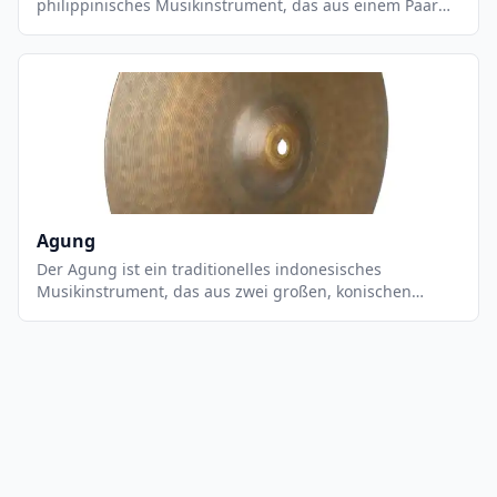
philippinisches Musikinstrument, das aus einem Paar
von zylindrischen Metalltrommeln besteht. Es wird
normalerweise in Gruppen von zwei oder mehr
Musikern gespielt, die die Trommeln mit Stöcken
schlagen. Der Agung a Tamlang ist ein wichtiger
Bestandteil der philippinischen Musikkultur und wird
häufig bei religiösen Zeremonien, Festen und anderen
Anlässen verwendet. Es ist ein sehr einzigartiges
Instrument, das einen einzigartigen, tiefen und
rhythmischen Klang erzeugt.
Agung
Der Agung ist ein traditionelles indonesisches
Musikinstrument, das aus zwei großen, konischen
Metallbecken besteht, die an einem Holzgriff befestigt
sind. Es wird mit einem Holzhammer gespielt, der auf
die Becken geschlagen wird, um einen tiefen,
donnernden Klang zu erzeugen. Der Agung wird
normalerweise in einer Gruppe von Musikern gespielt,
die sich auf einer Bühne befinden und ein komplexes
Rhythmusmuster erzeugen. Es ist ein wichtiges
Instrument in der traditionellen Musik Indonesiens und
wird häufig bei religiösen Zeremonien und Festen