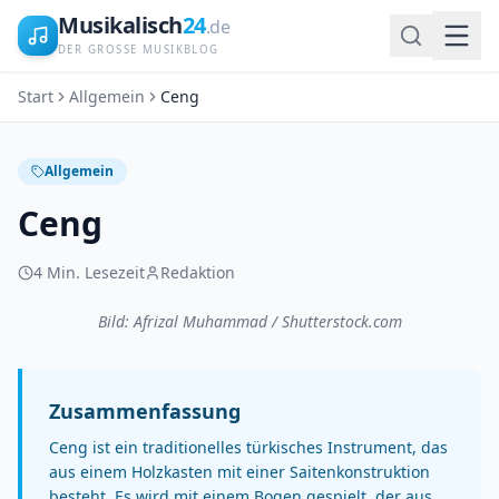
Musikalisch
24
.de
DER GROSSE MUSIKBLOG
Start
Allgemein
Ceng
Allgemein
Ceng
4
Min. Lesezeit
Redaktion
Bild: Afrizal Muhammad / Shutterstock.com
Zusammenfassung
Ceng ist ein traditionelles türkisches Instrument, das
aus einem Holzkasten mit einer Saitenkonstruktion
besteht. Es wird mit einem Bogen gespielt, der aus