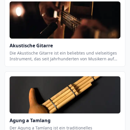
Gruppenauftritte geeignet ist. Es ist ein wichtiger
Bestandteil vieler Musikstile, von Jazz und Blues bis hin
zu Pop und Rock. Es ist ein Instrument, das eine starke
Präsenz in einer Band hat und eine wichtige Rolle bei
der Unterstützung des Rhythmus und der Melodie
spielt.
Akustische Gitarre
Die Akustische Gitarre ist ein beliebtes und vielseitiges
Instrument, das seit Jahrhunderten von Musikern auf
der ganzen Welt gespielt wird. Es ist ein
Saiteninstrument, das aus einem Resonanzkörper,
einem Hals und sechs Saiten besteht. Es kann in einer
Vielzahl von Musikstilen eingesetzt werden, von
klassischen Stücken bis hin zu modernen Pop- und
Rock-Songs. Akustische Gitarren können mit einer
Vielzahl von Techniken gespielt werden, einschließlich
Fingerpicking, Strumming und Flatpicking.
Agung a Tamlang
Der Agung a Tamlang ist ein traditionelles