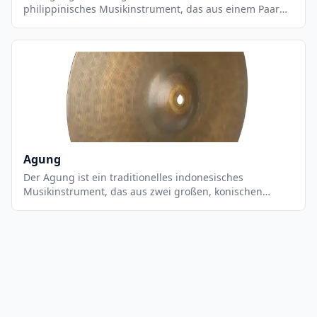
philippinisches Musikinstrument, das aus einem Paar
von zylindrischen Metalltrommeln besteht. Es wird
normalerweise in Gruppen von zwei oder mehr
Musikern gespielt, die die Trommeln mit Stöcken
schlagen. Der Agung a Tamlang ist ein wichtiger
Bestandteil der philippinischen Musikkultur und wird
häufig bei religiösen Zeremonien, Festen und anderen
Anlässen verwendet. Es ist ein sehr einzigartiges
Instrument, das einen einzigartigen, tiefen und
rhythmischen Klang erzeugt.
Agung
Der Agung ist ein traditionelles indonesisches
Musikinstrument, das aus zwei großen, konischen
Metallbecken besteht, die an einem Holzgriff befestigt
sind. Es wird mit einem Holzhammer gespielt, der auf
die Becken geschlagen wird, um einen tiefen,
donnernden Klang zu erzeugen. Der Agung wird
normalerweise in einer Gruppe von Musikern gespielt,
die sich auf einer Bühne befinden und ein komplexes
Rhythmusmuster erzeugen. Es ist ein wichtiges
Instrument in der traditionellen Musik Indonesiens und