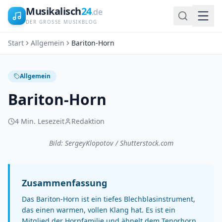
Musikalisch
24
.de
DER GROSSE MUSIKBLOG
Start
Allgemein
Bariton-Horn
Allgemein
Bariton-Horn
4
Min. Lesezeit
Redaktion
Bild: SergeyKlopotov / Shutterstock.com
Zusammenfassung
Das Bariton-Horn ist ein tiefes Blechblasinstrument,
das einen warmen, vollen Klang hat. Es ist ein
Mitglied der Hornfamilie und ähnelt dem Tenorhorn,