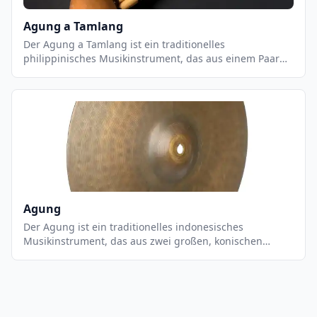
Agung a Tamlang
Der Agung a Tamlang ist ein traditionelles
philippinisches Musikinstrument, das aus einem Paar
von zylindrischen Metalltrommeln besteht. Es wird
normalerweise in Gruppen von zwei oder mehr
Musikern gespielt, die die Trommeln mit Stöcken
schlagen. Der Agung a Tamlang ist ein wichtiger
Bestandteil der philippinischen Musikkultur und wird
häufig bei religiösen Zeremonien, Festen und anderen
Anlässen verwendet. Es ist ein sehr einzigartiges
Instrument, das einen einzigartigen, tiefen und
rhythmischen Klang erzeugt.
Agung
Der Agung ist ein traditionelles indonesisches
Musikinstrument, das aus zwei großen, konischen
Metallbecken besteht, die an einem Holzgriff befestigt
sind. Es wird mit einem Holzhammer gespielt, der auf
die Becken geschlagen wird, um einen tiefen,
donnernden Klang zu erzeugen. Der Agung wird
normalerweise in einer Gruppe von Musikern gespielt,