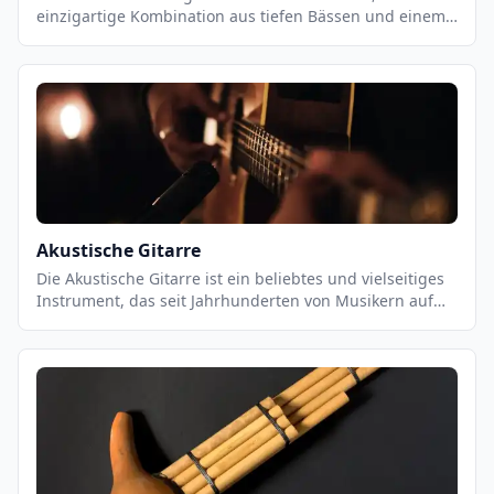
einzigartige Kombination aus tiefen Bässen und einem
warmen, vollen Klang bietet. Es ist ein vielseitiges
Instrument, das sowohl für Einzel- als auch für
Gruppenauftritte geeignet ist. Es ist ein wichtiger
Bestandteil vieler Musikstile, von Jazz und Blues bis hin
zu Pop und Rock. Es ist ein Instrument, das eine starke
Präsenz in einer Band hat und eine wichtige Rolle bei
der Unterstützung des Rhythmus und der Melodie
spielt.
Akustische Gitarre
Die Akustische Gitarre ist ein beliebtes und vielseitiges
Instrument, das seit Jahrhunderten von Musikern auf
der ganzen Welt gespielt wird. Es ist ein
Saiteninstrument, das aus einem Resonanzkörper,
einem Hals und sechs Saiten besteht. Es kann in einer
Vielzahl von Musikstilen eingesetzt werden, von
klassischen Stücken bis hin zu modernen Pop- und
Rock-Songs. Akustische Gitarren können mit einer
Vielzahl von Techniken gespielt werden, einschließlich
Fingerpicking, Strumming und Flatpicking.