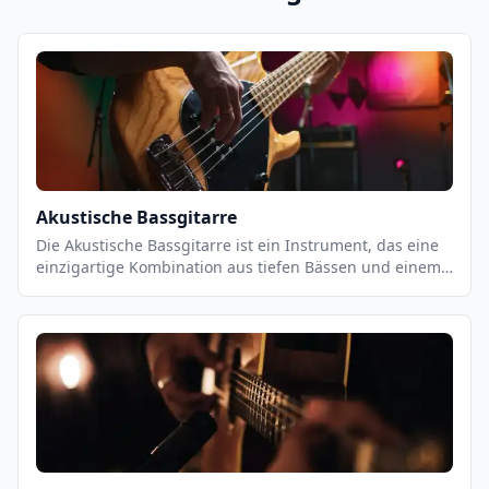
Akustische Bassgitarre
Die Akustische Bassgitarre ist ein Instrument, das eine
einzigartige Kombination aus tiefen Bässen und einem
warmen, vollen Klang bietet. Es ist ein vielseitiges
Instrument, das sowohl für Einzel- als auch für
Gruppenauftritte geeignet ist. Es ist ein wichtiger
Bestandteil vieler Musikstile, von Jazz und Blues bis hin
zu Pop und Rock. Es ist ein Instrument, das eine starke
Präsenz in einer Band hat und eine wichtige Rolle bei
der Unterstützung des Rhythmus und der Melodie
spielt.