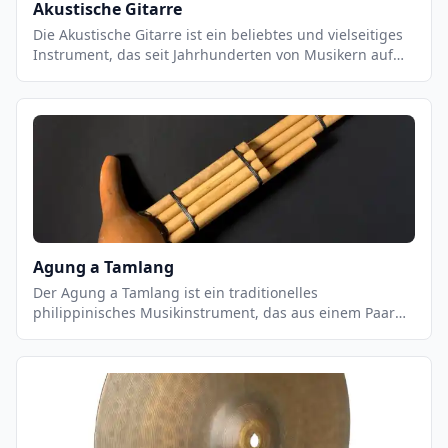
Akustische Gitarre
Die Akustische Gitarre ist ein beliebtes und vielseitiges
Instrument, das seit Jahrhunderten von Musikern auf
der ganzen Welt gespielt wird. Es ist ein
Saiteninstrument, das aus einem Resonanzkörper,
einem Hals und sechs Saiten besteht. Es kann in einer
Vielzahl von Musikstilen eingesetzt werden, von
klassischen Stücken bis hin zu modernen Pop- und
Rock-Songs. Akustische Gitarren können mit einer
Vielzahl von Techniken gespielt werden, einschließlich
Fingerpicking, Strumming und Flatpicking.
Agung a Tamlang
Der Agung a Tamlang ist ein traditionelles
philippinisches Musikinstrument, das aus einem Paar
von zylindrischen Metalltrommeln besteht. Es wird
normalerweise in Gruppen von zwei oder mehr
Musikern gespielt, die die Trommeln mit Stöcken
schlagen. Der Agung a Tamlang ist ein wichtiger
Bestandteil der philippinischen Musikkultur und wird
häufig bei religiösen Zeremonien, Festen und anderen