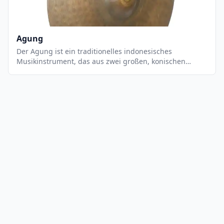
Anlässen verwendet. Es ist ein sehr einzigartiges
Instrument, das einen einzigartigen, tiefen und
rhythmischen Klang erzeugt.
Agung
Der Agung ist ein traditionelles indonesisches
Musikinstrument, das aus zwei großen, konischen
Metallbecken besteht, die an einem Holzgriff befestigt
sind. Es wird mit einem Holzhammer gespielt, der auf
die Becken geschlagen wird, um einen tiefen,
donnernden Klang zu erzeugen. Der Agung wird
normalerweise in einer Gruppe von Musikern gespielt,
die sich auf einer Bühne befinden und ein komplexes
Rhythmusmuster erzeugen. Es ist ein wichtiges
Instrument in der traditionellen Musik Indonesiens und
wird häufig bei religiösen Zeremonien und Festen
verwendet.