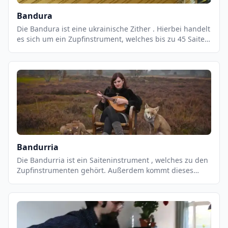
Bandura
Die Bandura ist eine ukrainische Zither . Hierbei handelt
es sich um ein Zupfinstrument, welches bis zu 45 Saiten
besitzt. Eigentlich wird dieses Instrument gehalten wie
eine übliche Harfe und daraufhin mit einer Hand
gespielt. Geschichte der Bandura Die Geschichte des
Instruments ist sehr interessant.
Bandurria
Die Bandurria ist ein Saiteninstrument , welches zu den
Zupfinstrumenten gehört. Außerdem kommt dieses
Instrument ursprünglich aus Spanien und hat sehr viel
Ähnlichkeit mit der Zither . Die Geschichte lässt sich
trotz alledem auf das 14. Jahrhundert zurückführen.