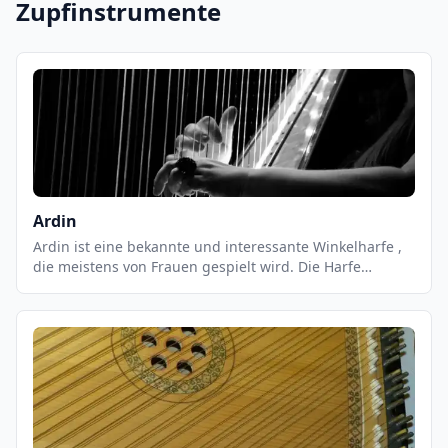
Zupfinstrumente
Ardin
Ardin ist eine bekannte und interessante Winkelharfe ,
die meistens von Frauen gespielt wird. Die Harfe
stammt aus der westafrikanischen Sahara und ist die
einzige Winkelharfe die in Afrika gespielt wird. Ihre
Bauform ist eigentlich einer altägyptischen Wurzel
ähnlich. Geschichte der Ardin Einer der ältesten Harfen
in Afrika sind die Bodenharfen, die vor vielen Jahren
schon auf den verschiedenen Wandmalereien zu sehen
waren.